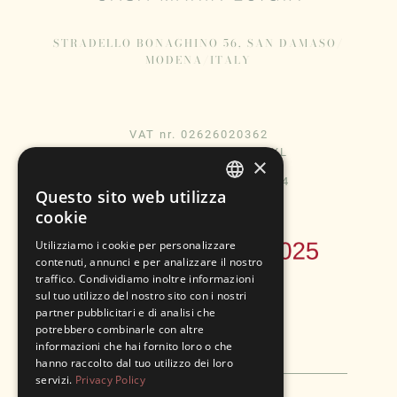
STRADELLO BONAGHINO 56, SAN DAMASO/
MODENA/ITALY
VAT nr. 02626020362
CIN IT036023B4F8P5VWXL
×
CIN IT036023B4A7MUCWY4
Questo sito web utilizza
ENGLISH
cookie
ITALIAN
Utilizziamo i cookie per personalizzare
contenuti, annunci e per analizzare il nostro
traffico. Condividiamo inoltre informazioni
sul tuo utilizzo del nostro sito con i nostri
partner pubblicitari e di analisi che
potrebbero combinarle con altre
Instagram
Facebook
informazioni che hai fornito loro o che
hanno raccolto dal tuo utilizzo dei loro
servizi.
Privacy Policy