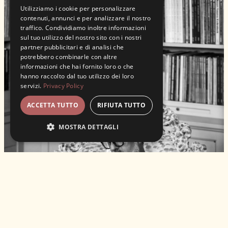
ITALIAN
Utilizziamo i cookie per personalizzare
contenuti, annunci e per analizzare il nostro
traffico. Condividiamo inoltre informazioni
sul tuo utilizzo del nostro sito con i nostri
partner pubblicitari e di analisi che
potrebbero combinarle con altre
informazioni che hai fornito loro o che
hanno raccolto dal tuo utilizzo dei loro
servizi.
Privacy Policy
ACCETTA TUTTO
RIFIUTA TUTTO
MOSTRA DETTAGLI